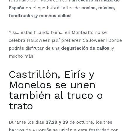
festividad de Halloween con
un evento en Plaza de
España
en el que habrá taller de
cocina, música,
foodtrucks ¡y muchos callos!
Y si… estás hilando bien… en Montealto no se
celebra Halloween ¡allí prefieren Calloween! Donde
podrás disfrutar de una
degustación de callos
¡y
mucho más!
Castrillón, Eirís y
Monelos se unen
también al truco o
trato
Durante los días
27,28 y 29
de octubre, los tres
barrios de A Coruña se unirán a esta festividad con